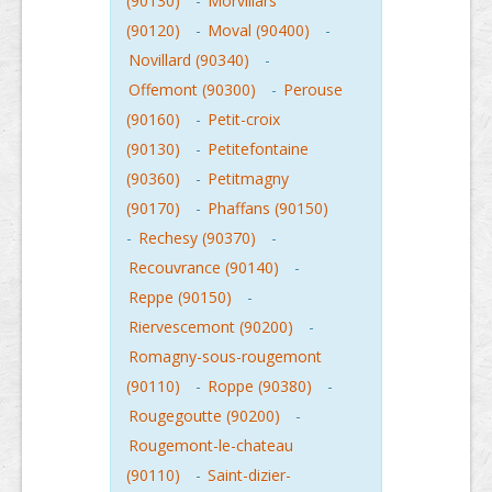
(90130)
-
Morvillars
(90120)
-
Moval (90400)
-
Novillard (90340)
-
Offemont (90300)
-
Perouse
(90160)
-
Petit-croix
(90130)
-
Petitefontaine
(90360)
-
Petitmagny
(90170)
-
Phaffans (90150)
-
Rechesy (90370)
-
Recouvrance (90140)
-
Reppe (90150)
-
Riervescemont (90200)
-
Romagny-sous-rougemont
(90110)
-
Roppe (90380)
-
Rougegoutte (90200)
-
Rougemont-le-chateau
(90110)
-
Saint-dizier-