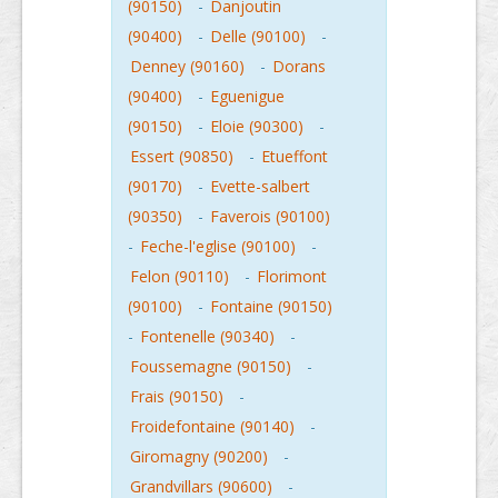
(90150)
-
Danjoutin
(90400)
-
Delle (90100)
-
Denney (90160)
-
Dorans
(90400)
-
Eguenigue
(90150)
-
Eloie (90300)
-
Essert (90850)
-
Etueffont
(90170)
-
Evette-salbert
(90350)
-
Faverois (90100)
-
Feche-l'eglise (90100)
-
Felon (90110)
-
Florimont
(90100)
-
Fontaine (90150)
-
Fontenelle (90340)
-
Foussemagne (90150)
-
Frais (90150)
-
Froidefontaine (90140)
-
Giromagny (90200)
-
Grandvillars (90600)
-