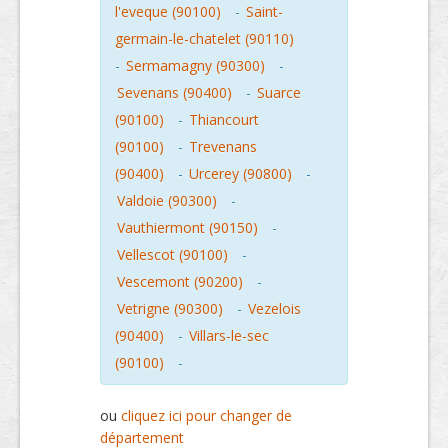
l'eveque (90100)
-
Saint-
germain-le-chatelet (90110)
-
Sermamagny (90300)
-
Sevenans (90400)
-
Suarce
(90100)
-
Thiancourt
(90100)
-
Trevenans
(90400)
-
Urcerey (90800)
-
Valdoie (90300)
-
Vauthiermont (90150)
-
Vellescot (90100)
-
Vescemont (90200)
-
Vetrigne (90300)
-
Vezelois
(90400)
-
Villars-le-sec
(90100)
-
ou
cliquez ici pour changer de
département