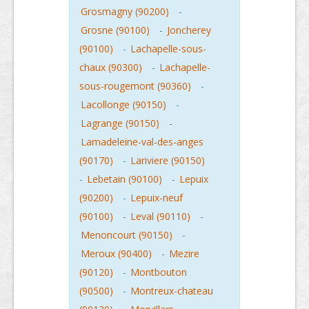
Grosmagny (90200)
-
Grosne (90100)
-
Joncherey
(90100)
-
Lachapelle-sous-
chaux (90300)
-
Lachapelle-
sous-rougemont (90360)
-
Lacollonge (90150)
-
Lagrange (90150)
-
Lamadeleine-val-des-anges
(90170)
-
Lariviere (90150)
-
Lebetain (90100)
-
Lepuix
(90200)
-
Lepuix-neuf
(90100)
-
Leval (90110)
-
Menoncourt (90150)
-
Meroux (90400)
-
Mezire
(90120)
-
Montbouton
(90500)
-
Montreux-chateau