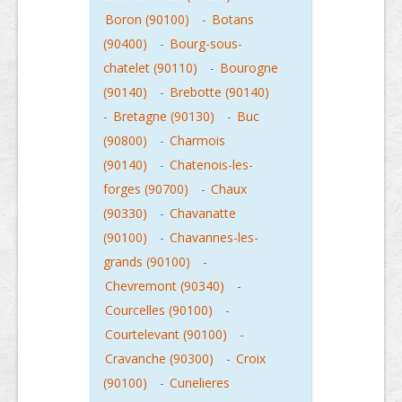
Boron (90100)
-
Botans
(90400)
-
Bourg-sous-
chatelet (90110)
-
Bourogne
(90140)
-
Brebotte (90140)
-
Bretagne (90130)
-
Buc
(90800)
-
Charmois
(90140)
-
Chatenois-les-
forges (90700)
-
Chaux
(90330)
-
Chavanatte
(90100)
-
Chavannes-les-
grands (90100)
-
Chevremont (90340)
-
Courcelles (90100)
-
Courtelevant (90100)
-
Cravanche (90300)
-
Croix
(90100)
-
Cunelieres