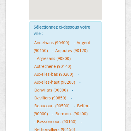
Sélectionnez ci-dessous votre
ville :
Andelnans (90400)
-
Angeot
(90150)
-
Anjoutey (90170)
-
Argiesans (90800)
-
Autrechene (90140)
-
Auxelles-bas (90200)
-
Auxelles-haut (90200)
-
Banvillars (90800)
-
Bavilliers (90850)
-
Beaucourt (90500)
-
Belfort
(90000)
-
Bermont (90400)
-
Bessoncourt (90160)
-
Bethonvilliers (90150)
-