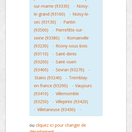
sur-marne (93330)
-
Noisy-
le-grand (93160)
-
Noisy-le-
sec (93130)
-
Pantin
(93500)
-
Pierrefitte-sur-
seine (93380)
-
Romainville
(93230)
-
Rosny-sous-bois
(93110)
-
Saint-denis
(93200)
-
Saint-ouen
(93400)
-
Sevran (93270)
-
Stains (93240)
-
Tremblay-
en-france (93290)
-
Vaujours
(93410)
-
Villemomble
(93250)
-
Villepinte (93420)
-
Villetaneuse (93430)
-
ou
cliquez ici pour changer de
département