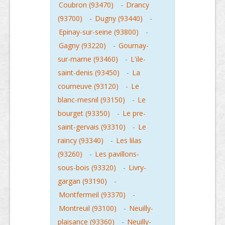
Coubron (93470)
-
Drancy
(93700)
-
Dugny (93440)
-
Epinay-sur-seine (93800)
-
Gagny (93220)
-
Gournay-
sur-marne (93460)
-
L'ile-
saint-denis (93450)
-
La
courneuve (93120)
-
Le
blanc-mesnil (93150)
-
Le
bourget (93350)
-
Le pre-
saint-gervais (93310)
-
Le
raincy (93340)
-
Les lilas
(93260)
-
Les pavillons-
sous-bois (93320)
-
Livry-
gargan (93190)
-
Montfermeil (93370)
-
Montreuil (93100)
-
Neuilly-
plaisance (93360)
-
Neuilly-