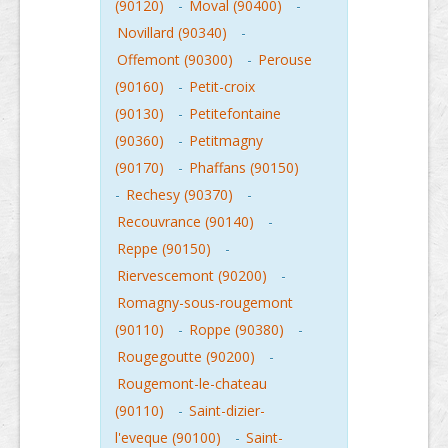
(90120)
-
Moval (90400)
-
Novillard (90340)
-
Offemont (90300)
-
Perouse
(90160)
-
Petit-croix
(90130)
-
Petitefontaine
(90360)
-
Petitmagny
(90170)
-
Phaffans (90150)
-
Rechesy (90370)
-
Recouvrance (90140)
-
Reppe (90150)
-
Riervescemont (90200)
-
Romagny-sous-rougemont
(90110)
-
Roppe (90380)
-
Rougegoutte (90200)
-
Rougemont-le-chateau
(90110)
-
Saint-dizier-
l'eveque (90100)
-
Saint-