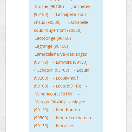
Grosne (90100)
-
Joncherey
(90100)
-
Lachapelle-sous-
chaux (90300)
-
Lachapelle-
sous-rougemont (90360)
-
Lacollonge (90150)
-
Lagrange (90150)
-
Lamadeleine-val-des-anges
(90170)
-
Lariviere (90150)
-
Lebetain (90100)
-
Lepuix
(90200)
-
Lepuix-neuf
(90100)
-
Leval (90110)
-
Menoncourt (90150)
-
Meroux (90400)
-
Mezire
(90120)
-
Montbouton
(90500)
-
Montreux-chateau
(90130)
-
Morvillars