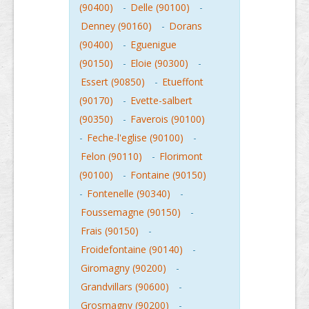
(90400)
-
Delle (90100)
-
Denney (90160)
-
Dorans
(90400)
-
Eguenigue
(90150)
-
Eloie (90300)
-
Essert (90850)
-
Etueffont
(90170)
-
Evette-salbert
(90350)
-
Faverois (90100)
-
Feche-l'eglise (90100)
-
Felon (90110)
-
Florimont
(90100)
-
Fontaine (90150)
-
Fontenelle (90340)
-
Foussemagne (90150)
-
Frais (90150)
-
Froidefontaine (90140)
-
Giromagny (90200)
-
Grandvillars (90600)
-
Grosmagny (90200)
-