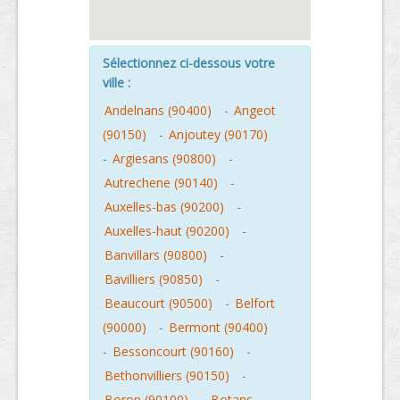
Sélectionnez ci-dessous votre
ville :
Andelnans (90400)
-
Angeot
(90150)
-
Anjoutey (90170)
-
Argiesans (90800)
-
Autrechene (90140)
-
Auxelles-bas (90200)
-
Auxelles-haut (90200)
-
Banvillars (90800)
-
Bavilliers (90850)
-
Beaucourt (90500)
-
Belfort
(90000)
-
Bermont (90400)
-
Bessoncourt (90160)
-
Bethonvilliers (90150)
-
Boron (90100)
-
Botans