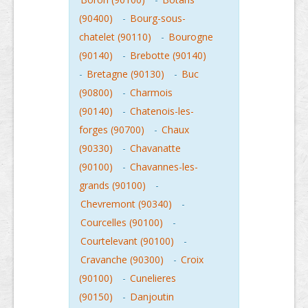
(90400)
-
Bourg-sous-
chatelet (90110)
-
Bourogne
(90140)
-
Brebotte (90140)
-
Bretagne (90130)
-
Buc
(90800)
-
Charmois
(90140)
-
Chatenois-les-
forges (90700)
-
Chaux
(90330)
-
Chavanatte
(90100)
-
Chavannes-les-
grands (90100)
-
Chevremont (90340)
-
Courcelles (90100)
-
Courtelevant (90100)
-
Cravanche (90300)
-
Croix
(90100)
-
Cunelieres
(90150)
-
Danjoutin