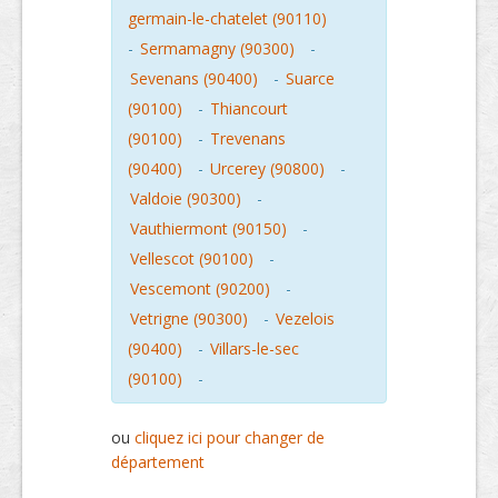
germain-le-chatelet (90110)
-
Sermamagny (90300)
-
Sevenans (90400)
-
Suarce
(90100)
-
Thiancourt
(90100)
-
Trevenans
(90400)
-
Urcerey (90800)
-
Valdoie (90300)
-
Vauthiermont (90150)
-
Vellescot (90100)
-
Vescemont (90200)
-
Vetrigne (90300)
-
Vezelois
(90400)
-
Villars-le-sec
(90100)
-
ou
cliquez ici pour changer de
département