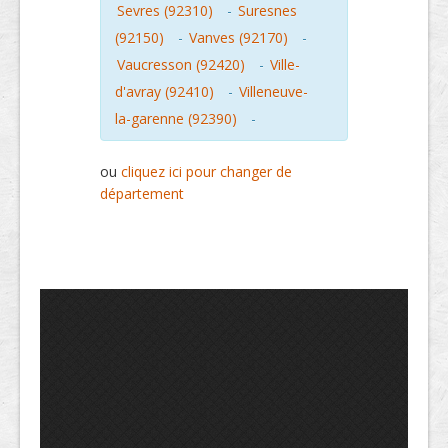
Sevres (92310)
-
Suresnes
(92150)
-
Vanves (92170)
-
Vaucresson (92420)
-
Ville-
d'avray (92410)
-
Villeneuve-
la-garenne (92390)
-
ou
cliquez ici pour changer de
département