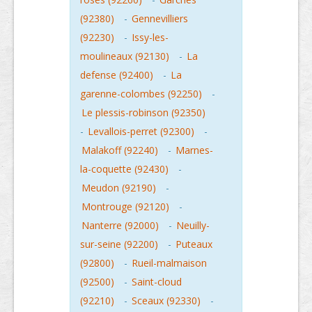
(92380)
-
Gennevilliers
(92230)
-
Issy-les-
moulineaux (92130)
-
La
defense (92400)
-
La
garenne-colombes (92250)
-
Le plessis-robinson (92350)
-
Levallois-perret (92300)
-
Malakoff (92240)
-
Marnes-
la-coquette (92430)
-
Meudon (92190)
-
Montrouge (92120)
-
Nanterre (92000)
-
Neuilly-
sur-seine (92200)
-
Puteaux
(92800)
-
Rueil-malmaison
(92500)
-
Saint-cloud
(92210)
-
Sceaux (92330)
-