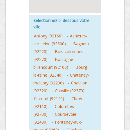
Sélectionnez ci-dessous votre
ville :
Antony (92160)
-
Asnieres-
sur-seine (92600)
-
Bagneux
(92220)
-
Bois-colombes
(92270)
-
Boulogne-
billancourt (92100)
-
Bourg-
la-reine (92340)
-
Chatenay-
malabry (92290)
-
Chatillon
(92320)
-
Chaville (92370)
-
Clamart (92140)
-
Clichy
(92110)
-
Colombes
(92700)
-
Courbevoie
(92400)
-
Fontenay-aux-
roses (92260)
-
Garches