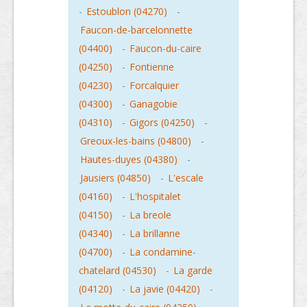
-
Estoublon (04270)
-
Faucon-de-barcelonnette
(04400)
-
Faucon-du-caire
(04250)
-
Fontienne
(04230)
-
Forcalquier
(04300)
-
Ganagobie
(04310)
-
Gigors (04250)
-
Greoux-les-bains (04800)
-
Hautes-duyes (04380)
-
Jausiers (04850)
-
L'escale
(04160)
-
L'hospitalet
(04150)
-
La breole
(04340)
-
La brillanne
(04700)
-
La condamine-
chatelard (04530)
-
La garde
(04120)
-
La javie (04420)
-