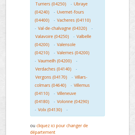
Turriers (04250)
-
Ubraye
(04240)
-
Uvernet-fours
(04400)
-
Vacheres (04110)
-
Val-de-chalvagne (04320)
-
Valavoire (04250)
-
Valbelle
(04200)
-
Valensole
(04210)
-
Valernes (04200)
-
Vaumeilh (04200)
-
Verdaches (04140)
-
Vergons (04170)
-
Villars-
colmars (04640)
-
Villemus
(04110)
-
Villeneuve
(04180)
-
Volonne (04290)
-
Volx (04130)
-
ou
cliquez ici pour changer de
département