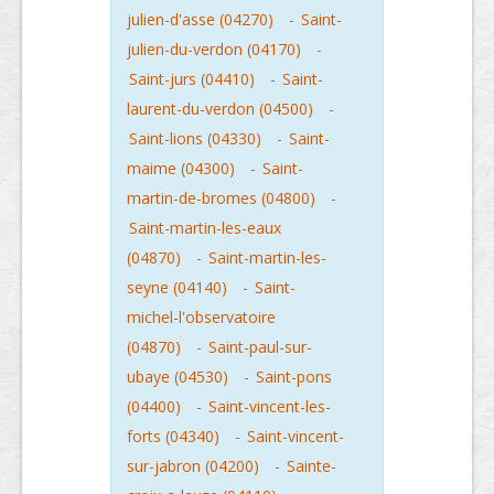
julien-d'asse (04270)
-
Saint-
julien-du-verdon (04170)
-
Saint-jurs (04410)
-
Saint-
laurent-du-verdon (04500)
-
Saint-lions (04330)
-
Saint-
maime (04300)
-
Saint-
martin-de-bromes (04800)
-
Saint-martin-les-eaux
(04870)
-
Saint-martin-les-
seyne (04140)
-
Saint-
michel-l'observatoire
(04870)
-
Saint-paul-sur-
ubaye (04530)
-
Saint-pons
(04400)
-
Saint-vincent-les-
forts (04340)
-
Saint-vincent-
sur-jabron (04200)
-
Sainte-