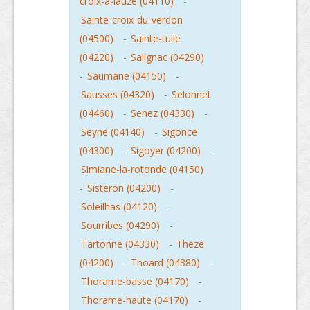
croix-a-lauze (04110)
-
Sainte-croix-du-verdon
(04500)
-
Sainte-tulle
(04220)
-
Salignac (04290)
-
Saumane (04150)
-
Sausses (04320)
-
Selonnet
(04460)
-
Senez (04330)
-
Seyne (04140)
-
Sigonce
(04300)
-
Sigoyer (04200)
-
Simiane-la-rotonde (04150)
-
Sisteron (04200)
-
Soleilhas (04120)
-
Sourribes (04290)
-
Tartonne (04330)
-
Theze
(04200)
-
Thoard (04380)
-
Thorame-basse (04170)
-
Thorame-haute (04170)
-