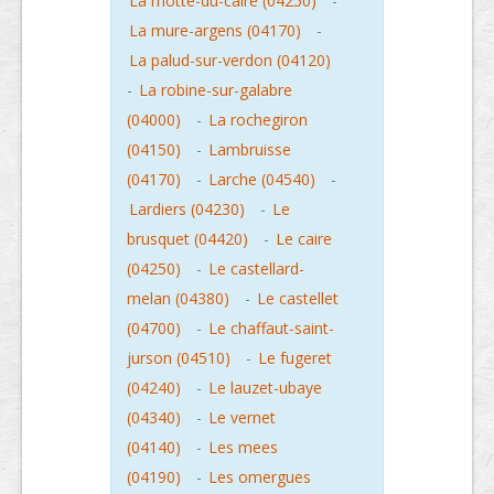
La motte-du-caire (04250)
-
La mure-argens (04170)
-
La palud-sur-verdon (04120)
-
La robine-sur-galabre
(04000)
-
La rochegiron
(04150)
-
Lambruisse
(04170)
-
Larche (04540)
-
Lardiers (04230)
-
Le
brusquet (04420)
-
Le caire
(04250)
-
Le castellard-
melan (04380)
-
Le castellet
(04700)
-
Le chaffaut-saint-
jurson (04510)
-
Le fugeret
(04240)
-
Le lauzet-ubaye
(04340)
-
Le vernet
(04140)
-
Les mees
(04190)
-
Les omergues