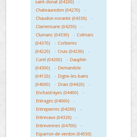
saint-donat (04200)
-
Chateauredon (04270)
-
Chaudon-norante (04330)
-
Clamensane (04250)
-
Clumanc (04330)
-
Colmars
(04370)
-
Corbieres
(04220)
-
Cruis (04230)
-
Curel (04200)
-
Dauphin
(04300)
-
Demandolx
(04120)
-
Digne-les-bains
(04000)
-
Draix (04420)
-
Enchastrayes (04400)
-
Entrages (04000)
-
Entrepierres (04200)
-
Entrevaux (04320)
-
Entrevennes (04700)
-
Esparron-de-verdon (04550)