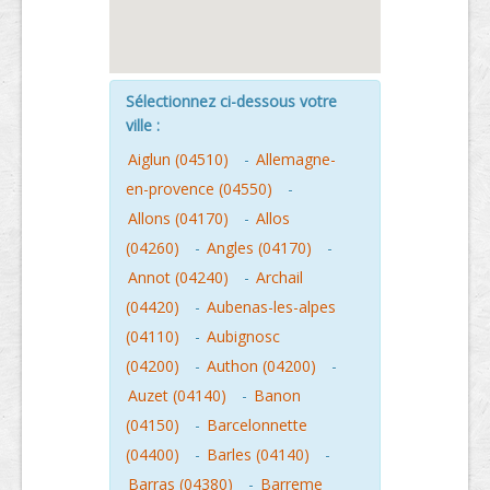
Sélectionnez ci-dessous votre
ville :
Aiglun (04510)
-
Allemagne-
en-provence (04550)
-
Allons (04170)
-
Allos
(04260)
-
Angles (04170)
-
Annot (04240)
-
Archail
(04420)
-
Aubenas-les-alpes
(04110)
-
Aubignosc
(04200)
-
Authon (04200)
-
Auzet (04140)
-
Banon
(04150)
-
Barcelonnette
(04400)
-
Barles (04140)
-
Barras (04380)
-
Barreme