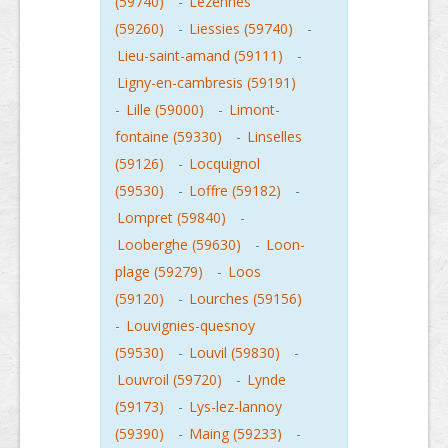
(59740)
-
Lezennes
(59260)
-
Liessies (59740)
-
Lieu-saint-amand (59111)
-
Ligny-en-cambresis (59191)
-
Lille (59000)
-
Limont-
fontaine (59330)
-
Linselles
(59126)
-
Locquignol
(59530)
-
Loffre (59182)
-
Lompret (59840)
-
Looberghe (59630)
-
Loon-
plage (59279)
-
Loos
(59120)
-
Lourches (59156)
-
Louvignies-quesnoy
(59530)
-
Louvil (59830)
-
Louvroil (59720)
-
Lynde
(59173)
-
Lys-lez-lannoy
(59390)
-
Maing (59233)
-