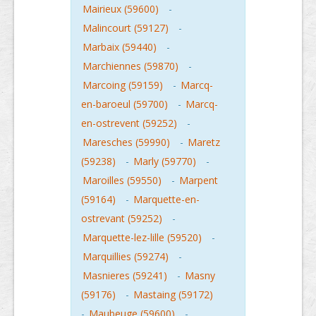
Mairieux (59600)
-
Malincourt (59127)
-
Marbaix (59440)
-
Marchiennes (59870)
-
Marcoing (59159)
-
Marcq-
en-baroeul (59700)
-
Marcq-
en-ostrevent (59252)
-
Maresches (59990)
-
Maretz
(59238)
-
Marly (59770)
-
Maroilles (59550)
-
Marpent
(59164)
-
Marquette-en-
ostrevant (59252)
-
Marquette-lez-lille (59520)
-
Marquillies (59274)
-
Masnieres (59241)
-
Masny
(59176)
-
Mastaing (59172)
-
Maubeuge (59600)
-