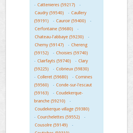
-
Cattenieres (59217)
-
Caudry (59540)
-
Caullery
(59191)
-
Cauroir (59400)
-
Cerfontaine (59680)
-
Chateau-l'abbaye (59230)
-
Chemy (59147)
-
Chereng
(59152)
-
Choisies (59740)
-
Clairfayts (59740)
-
Clary
(59225)
-
Cobrieux (59830)
-
Colleret (59680)
-
Comines
(59560)
-
Conde-sur-l'escaut
(59163)
-
Coudekerque-
branche (59210)
-
Coudekerque-village (59380)
-
Courchelettes (59552)
-
Cousolre (59149)
-
Coutiches (59310)
-