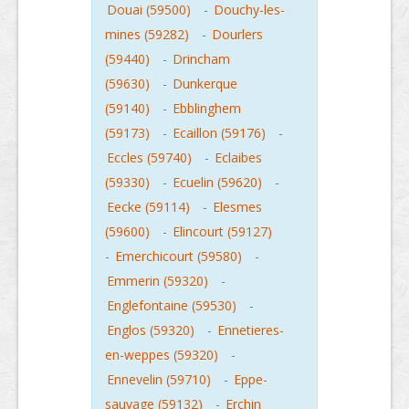
Douai (59500)
-
Douchy-les-
mines (59282)
-
Dourlers
(59440)
-
Drincham
(59630)
-
Dunkerque
(59140)
-
Ebblinghem
(59173)
-
Ecaillon (59176)
-
Eccles (59740)
-
Eclaibes
(59330)
-
Ecuelin (59620)
-
Eecke (59114)
-
Elesmes
(59600)
-
Elincourt (59127)
-
Emerchicourt (59580)
-
Emmerin (59320)
-
Englefontaine (59530)
-
Englos (59320)
-
Ennetieres-
en-weppes (59320)
-
Ennevelin (59710)
-
Eppe-
sauvage (59132)
-
Erchin