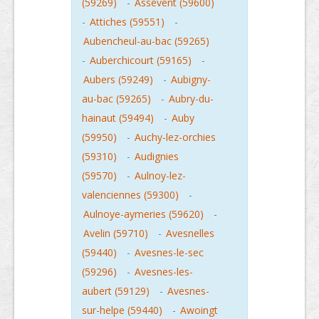
(59269)
-
Assevent (59600)
-
Attiches (59551)
-
Aubencheul-au-bac (59265)
-
Auberchicourt (59165)
-
Aubers (59249)
-
Aubigny-
au-bac (59265)
-
Aubry-du-
hainaut (59494)
-
Auby
(59950)
-
Auchy-lez-orchies
(59310)
-
Audignies
(59570)
-
Aulnoy-lez-
valenciennes (59300)
-
Aulnoye-aymeries (59620)
-
Avelin (59710)
-
Avesnelles
(59440)
-
Avesnes-le-sec
(59296)
-
Avesnes-les-
aubert (59129)
-
Avesnes-
sur-helpe (59440)
-
Awoingt