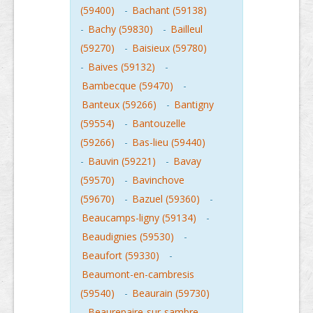
(59400)
-
Bachant (59138)
-
Bachy (59830)
-
Bailleul
(59270)
-
Baisieux (59780)
-
Baives (59132)
-
Bambecque (59470)
-
Banteux (59266)
-
Bantigny
(59554)
-
Bantouzelle
(59266)
-
Bas-lieu (59440)
-
Bauvin (59221)
-
Bavay
(59570)
-
Bavinchove
(59670)
-
Bazuel (59360)
-
Beaucamps-ligny (59134)
-
Beaudignies (59530)
-
Beaufort (59330)
-
Beaumont-en-cambresis
(59540)
-
Beaurain (59730)
-
Beaurepaire-sur-sambre