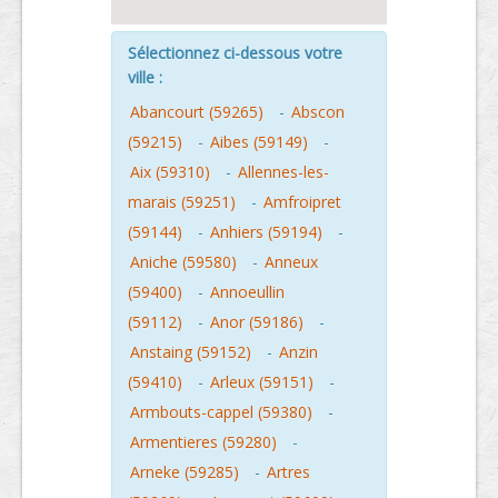
Sélectionnez ci-dessous votre
ville :
Abancourt (59265)
-
Abscon
(59215)
-
Aibes (59149)
-
Aix (59310)
-
Allennes-les-
marais (59251)
-
Amfroipret
(59144)
-
Anhiers (59194)
-
Aniche (59580)
-
Anneux
(59400)
-
Annoeullin
(59112)
-
Anor (59186)
-
Anstaing (59152)
-
Anzin
(59410)
-
Arleux (59151)
-
Armbouts-cappel (59380)
-
Armentieres (59280)
-
Arneke (59285)
-
Artres