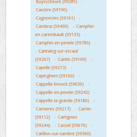
Buysscheure (59285)
-
Caestre (59190)
-
Cagnoncles (59161)
-
Cambrai (59400)
-
Camphin-
en-carembault (59133)
-
Camphin-en-pevele (59780)
-
Cantaing-sur-escaut
(59267)
-
Cantin (59169)
-
Capelle (59213)
-
Capinghem (59160)
-
Cappelle-brouck (59630)
-
Cappelle-en-pevele (59242)
-
Cappelle-la-grande (59180)
-
Carnieres (59217)
-
Carnin
(59112)
-
Cartignies
(59244)
-
Cassel (59670)
-
Catillon-sur-sambre (59360)