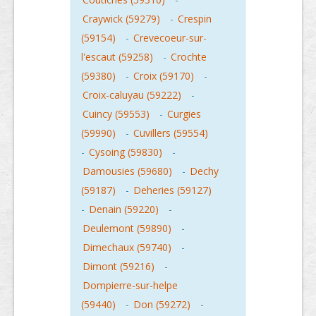
Craywick (59279)
-
Crespin
(59154)
-
Crevecoeur-sur-
l'escaut (59258)
-
Crochte
(59380)
-
Croix (59170)
-
Croix-caluyau (59222)
-
Cuincy (59553)
-
Curgies
(59990)
-
Cuvillers (59554)
-
Cysoing (59830)
-
Damousies (59680)
-
Dechy
(59187)
-
Deheries (59127)
-
Denain (59220)
-
Deulemont (59890)
-
Dimechaux (59740)
-
Dimont (59216)
-
Dompierre-sur-helpe
(59440)
-
Don (59272)
-