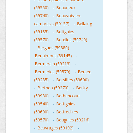
(59550)
-
Beaurieux
(59740)
-
Beauvois-en-
cambresis (59157)
-
Bellaing
(59135)
-
Bellignies
(59570)
-
Berelles (59740)
-
Bergues (59380)
-
Berlaimont (59145)
-
Bermerain (59213)
-
Bermeries (59570)
-
Bersee
(59235)
-
Bersillies (59600)
-
Berthen (59270)
-
Bertry
(59980)
-
Bethencourt
(59540)
-
Bettignies
(59600)
-
Bettrechies
(59570)
-
Beugnies (59216)
-
Beuvrages (59192)
-