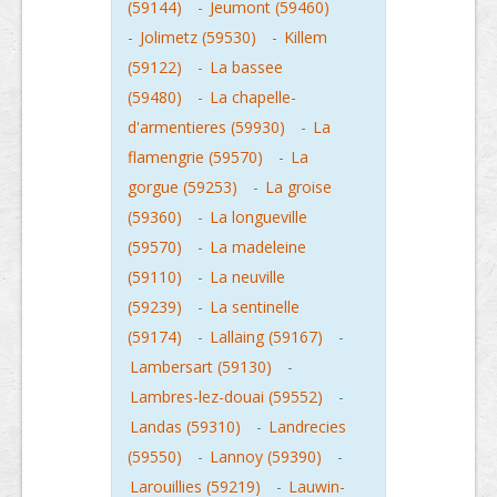
(59144)
-
Jeumont (59460)
-
Jolimetz (59530)
-
Killem
(59122)
-
La bassee
(59480)
-
La chapelle-
d'armentieres (59930)
-
La
flamengrie (59570)
-
La
gorgue (59253)
-
La groise
(59360)
-
La longueville
(59570)
-
La madeleine
(59110)
-
La neuville
(59239)
-
La sentinelle
(59174)
-
Lallaing (59167)
-
Lambersart (59130)
-
Lambres-lez-douai (59552)
-
Landas (59310)
-
Landrecies
(59550)
-
Lannoy (59390)
-
Larouillies (59219)
-
Lauwin-