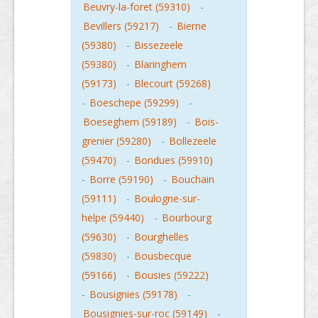
Beuvry-la-foret (59310)
-
Bevillers (59217)
-
Bierne
(59380)
-
Bissezeele
(59380)
-
Blaringhem
(59173)
-
Blecourt (59268)
-
Boeschepe (59299)
-
Boeseghem (59189)
-
Bois-
grenier (59280)
-
Bollezeele
(59470)
-
Bondues (59910)
-
Borre (59190)
-
Bouchain
(59111)
-
Boulogne-sur-
helpe (59440)
-
Bourbourg
(59630)
-
Bourghelles
(59830)
-
Bousbecque
(59166)
-
Bousies (59222)
-
Bousignies (59178)
-
Bousignies-sur-roc (59149)
-