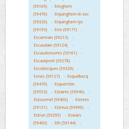
(59169)
-
Eringhem
(59470)
-
Erquinghem-le-sec
(59320)
-
Erquinghem-lys
(59193)
-
Erre (59171)
-
Escarmain (59213)
-
Escaudain (59124)
-
Escaudoeuvres (59161)
-
Escautpont (59278)
-
Escobecques (59320)
-
Esnes (59127)
-
Esquelbecq
(59470)
-
Esquerchin
(59553)
-
Estaires (59940)
-
Estourmel (59400)
-
Estrees
(59151)
-
Estreux (59990)
-
Estrun (59295)
-
Eswars
(59400)
-
Eth (59144)
-