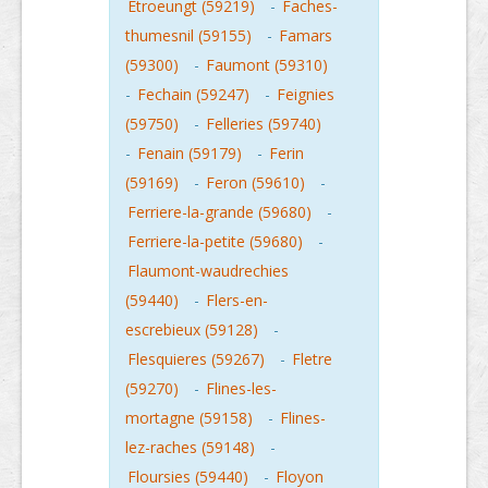
Etroeungt (59219)
-
Faches-
thumesnil (59155)
-
Famars
(59300)
-
Faumont (59310)
-
Fechain (59247)
-
Feignies
(59750)
-
Felleries (59740)
-
Fenain (59179)
-
Ferin
(59169)
-
Feron (59610)
-
Ferriere-la-grande (59680)
-
Ferriere-la-petite (59680)
-
Flaumont-waudrechies
(59440)
-
Flers-en-
escrebieux (59128)
-
Flesquieres (59267)
-
Fletre
(59270)
-
Flines-les-
mortagne (59158)
-
Flines-
lez-raches (59148)
-
Floursies (59440)
-
Floyon