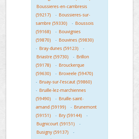
Boussieres-en-cambresis
(59217)
-
Boussieres-sur-
sambre (59330)
-
Boussois
(59168)
-
Bouvignies
(59870)
-
Bouvines (59830)
-
Bray-dunes (59123)
-
Briastre (59730)
-
Brillon
(59178)
-
Brouckerque
(59630)
-
Broxeele (59470)
-
Bruay-sur-l'escaut (59860)
-
Bruille-lez-marchiennes
(59490)
-
Bruille-saint-
amand (59199)
-
Brunemont
(59151)
-
Bry (59144)
-
Bugnicourt (59151)
-
Busigny (59137)
-