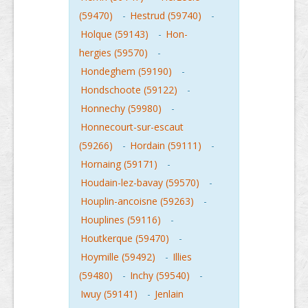
(59470)
-
Hestrud (59740)
-
Holque (59143)
-
Hon-
hergies (59570)
-
Hondeghem (59190)
-
Hondschoote (59122)
-
Honnechy (59980)
-
Honnecourt-sur-escaut
(59266)
-
Hordain (59111)
-
Hornaing (59171)
-
Houdain-lez-bavay (59570)
-
Houplin-ancoisne (59263)
-
Houplines (59116)
-
Houtkerque (59470)
-
Hoymille (59492)
-
Illies
(59480)
-
Inchy (59540)
-
Iwuy (59141)
-
Jenlain