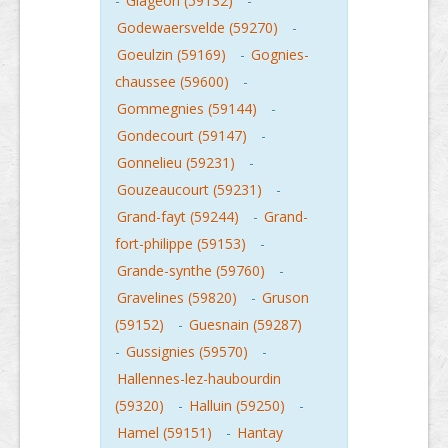
-
Glageon (59132)
-
Godewaersvelde (59270)
-
Goeulzin (59169)
-
Gognies-
chaussee (59600)
-
Gommegnies (59144)
-
Gondecourt (59147)
-
Gonnelieu (59231)
-
Gouzeaucourt (59231)
-
Grand-fayt (59244)
-
Grand-
fort-philippe (59153)
-
Grande-synthe (59760)
-
Gravelines (59820)
-
Gruson
(59152)
-
Guesnain (59287)
-
Gussignies (59570)
-
Hallennes-lez-haubourdin
(59320)
-
Halluin (59250)
-
Hamel (59151)
-
Hantay