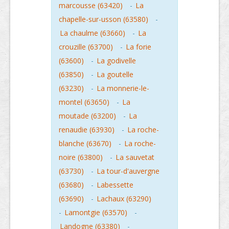
marcousse (63420)
-
La
chapelle-sur-usson (63580)
-
La chaulme (63660)
-
La
crouzille (63700)
-
La forie
(63600)
-
La godivelle
(63850)
-
La goutelle
(63230)
-
La monnerie-le-
montel (63650)
-
La
moutade (63200)
-
La
renaudie (63930)
-
La roche-
blanche (63670)
-
La roche-
noire (63800)
-
La sauvetat
(63730)
-
La tour-d'auvergne
(63680)
-
Labessette
(63690)
-
Lachaux (63290)
-
Lamontgie (63570)
-
Landogne (63380)
-