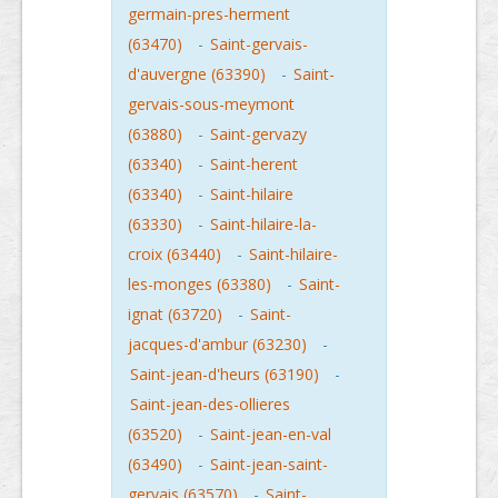
germain-pres-herment
(63470)
-
Saint-gervais-
d'auvergne (63390)
-
Saint-
gervais-sous-meymont
(63880)
-
Saint-gervazy
(63340)
-
Saint-herent
(63340)
-
Saint-hilaire
(63330)
-
Saint-hilaire-la-
croix (63440)
-
Saint-hilaire-
les-monges (63380)
-
Saint-
ignat (63720)
-
Saint-
jacques-d'ambur (63230)
-
Saint-jean-d'heurs (63190)
-
Saint-jean-des-ollieres
(63520)
-
Saint-jean-en-val
(63490)
-
Saint-jean-saint-
gervais (63570)
-
Saint-