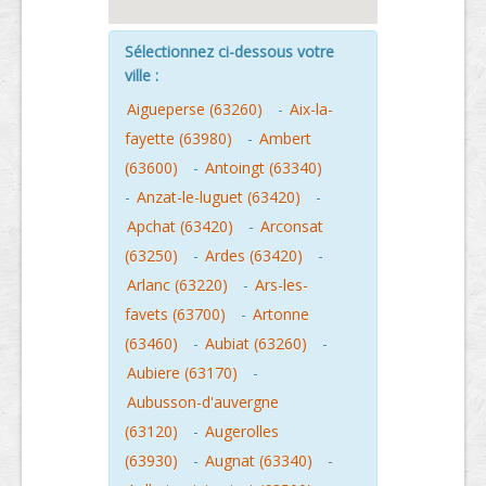
Sélectionnez ci-dessous votre
ville :
Aigueperse (63260)
-
Aix-la-
fayette (63980)
-
Ambert
(63600)
-
Antoingt (63340)
-
Anzat-le-luguet (63420)
-
Apchat (63420)
-
Arconsat
(63250)
-
Ardes (63420)
-
Arlanc (63220)
-
Ars-les-
favets (63700)
-
Artonne
(63460)
-
Aubiat (63260)
-
Aubiere (63170)
-
Aubusson-d'auvergne
(63120)
-
Augerolles
(63930)
-
Augnat (63340)
-