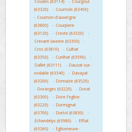
Coudes (63114)
-
Courgoul
(63320)
-
Cournols (63450)
-
Cournon-d'auvergne
(63800)
-
Courpiere
(63120)
-
Creste (63320)
-
Crevant-laveine (63350)
-
Cros (63810)
-
Culhat
(63350)
-
Cunlhat (63590)
-
Dallet (63111)
-
Dauzat-sur-
vodable (63340)
-
Davayat
(63200)
-
Domaize (63520)
-
Doranges (63220)
-
Dorat
(63300)
-
Dore-l'eglise
(63220)
-
Durmignat
(63700)
-
Durtol (63830)
-
Echandelys (63980)
-
Effiat
(63260)
-
Egliseneuve-