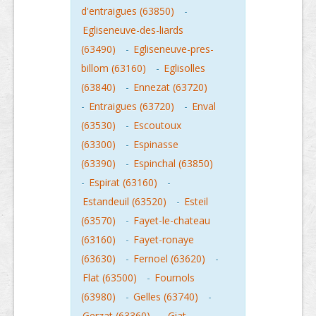
d'entraigues (63850)
-
Egliseneuve-des-liards
(63490)
-
Egliseneuve-pres-
billom (63160)
-
Eglisolles
(63840)
-
Ennezat (63720)
-
Entraigues (63720)
-
Enval
(63530)
-
Escoutoux
(63300)
-
Espinasse
(63390)
-
Espinchal (63850)
-
Espirat (63160)
-
Estandeuil (63520)
-
Esteil
(63570)
-
Fayet-le-chateau
(63160)
-
Fayet-ronaye
(63630)
-
Fernoel (63620)
-
Flat (63500)
-
Fournols
(63980)
-
Gelles (63740)
-
Gerzat (63360)
-
Giat