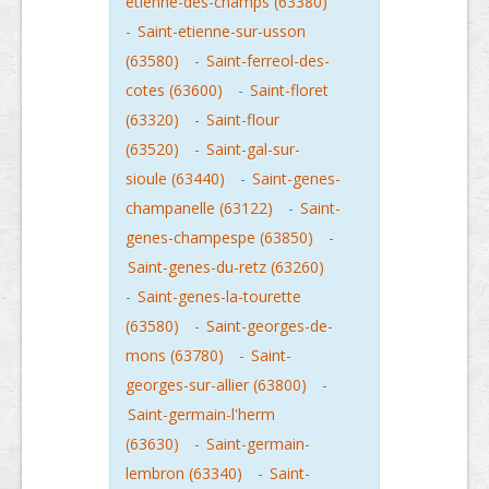
etienne-des-champs (63380)
-
Saint-etienne-sur-usson
(63580)
-
Saint-ferreol-des-
cotes (63600)
-
Saint-floret
(63320)
-
Saint-flour
(63520)
-
Saint-gal-sur-
sioule (63440)
-
Saint-genes-
champanelle (63122)
-
Saint-
genes-champespe (63850)
-
Saint-genes-du-retz (63260)
-
Saint-genes-la-tourette
(63580)
-
Saint-georges-de-
mons (63780)
-
Saint-
georges-sur-allier (63800)
-
Saint-germain-l'herm
(63630)
-
Saint-germain-
lembron (63340)
-
Saint-