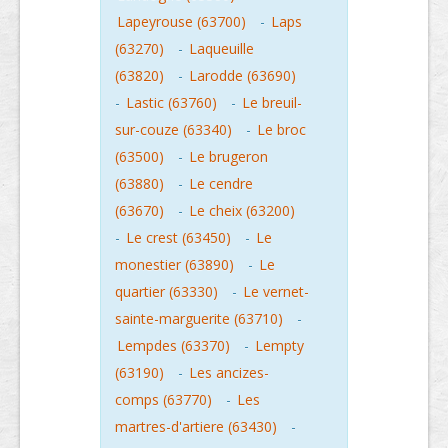
Lapeyrouse (63700)
-
Laps
(63270)
-
Laqueuille
(63820)
-
Larodde (63690)
-
Lastic (63760)
-
Le breuil-
sur-couze (63340)
-
Le broc
(63500)
-
Le brugeron
(63880)
-
Le cendre
(63670)
-
Le cheix (63200)
-
Le crest (63450)
-
Le
monestier (63890)
-
Le
quartier (63330)
-
Le vernet-
sainte-marguerite (63710)
-
Lempdes (63370)
-
Lempty
(63190)
-
Les ancizes-
comps (63770)
-
Les
martres-d'artiere (63430)
-