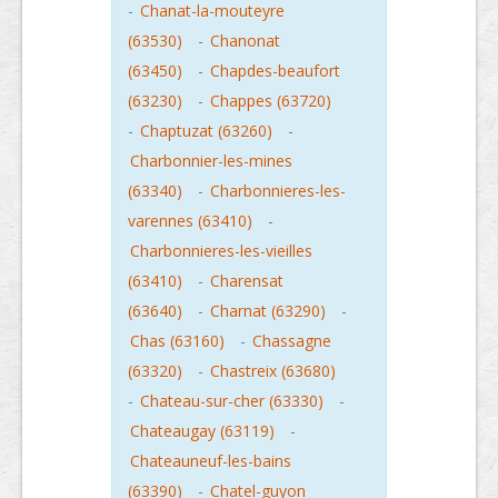
-
Chanat-la-mouteyre
(63530)
-
Chanonat
(63450)
-
Chapdes-beaufort
(63230)
-
Chappes (63720)
-
Chaptuzat (63260)
-
Charbonnier-les-mines
(63340)
-
Charbonnieres-les-
varennes (63410)
-
Charbonnieres-les-vieilles
(63410)
-
Charensat
(63640)
-
Charnat (63290)
-
Chas (63160)
-
Chassagne
(63320)
-
Chastreix (63680)
-
Chateau-sur-cher (63330)
-
Chateaugay (63119)
-
Chateauneuf-les-bains
(63390)
-
Chatel-guyon