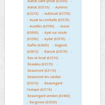
Aulhat-saint-privat (63500)
-
Aulnat (63510)
-
Aurieres
(63210)
-
Authezat (63730)
-
Auzat-la-combelle (63570)
-
Auzelles (63590)
-
Aveze
(63690)
-
Ayat-sur-sioule
(63390)
-
Aydat (63970)
-
Baffie (63600)
-
Bagnols
(63810)
-
Bansat (63570)
-
Bas-et-lezat (63310)
-
Beaulieu (63570)
-
Beaumont (63110)
-
Beaumont-les-randan
(63310)
-
Beauregard-
l'eveque (63116)
-
Beauregard-vendon (63460)
-
Bergonne (63500)
-