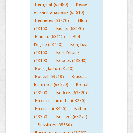
Bertignat (63480)
-
Besse-
et-saint-anastaise (63610)
-
Beurieres (63220)
-
Billom
(63160)
-
Biollet (63640)
-
Blanzat (63112)
-
Blot-
l'eglise (63440)
-
Bongheat
(63160)
-
Bort-l'etang
(63190)
-
Boudes (63340)
-
Bourg-lastic (63760)
-
Bouzel (63910)
-
Brassac-
les-mines (63570)
-
Brenat
(63500)
-
Briffons (63820)
-
Bromont-lamothe (63230)
-
Brousse (63490)
-
Bulhon
(63350)
-
Busseol (63270)
-
Bussieres (63330)
-
Bussieres-et-pruns (63260)
-