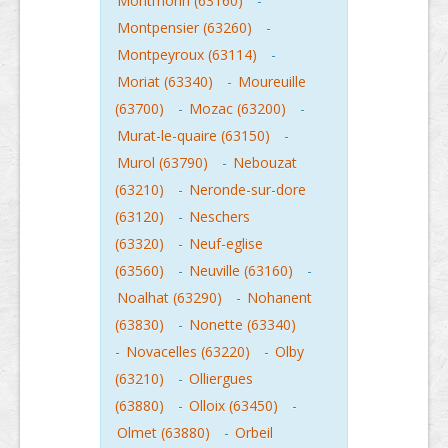
Montmorin (63160)
-
Montpensier (63260)
-
Montpeyroux (63114)
-
Moriat (63340)
-
Moureuille
(63700)
-
Mozac (63200)
-
Murat-le-quaire (63150)
-
Murol (63790)
-
Nebouzat
(63210)
-
Neronde-sur-dore
(63120)
-
Neschers
(63320)
-
Neuf-eglise
(63560)
-
Neuville (63160)
-
Noalhat (63290)
-
Nohanent
(63830)
-
Nonette (63340)
-
Novacelles (63220)
-
Olby
(63210)
-
Olliergues
(63880)
-
Olloix (63450)
-
Olmet (63880)
-
Orbeil