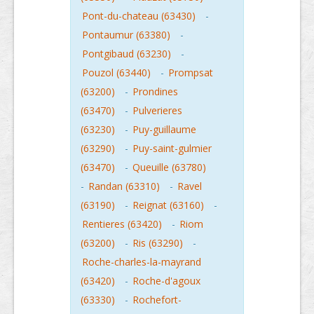
Pont-du-chateau (63430)
-
Pontaumur (63380)
-
Pontgibaud (63230)
-
Pouzol (63440)
-
Prompsat
(63200)
-
Prondines
(63470)
-
Pulverieres
(63230)
-
Puy-guillaume
(63290)
-
Puy-saint-gulmier
(63470)
-
Queuille (63780)
-
Randan (63310)
-
Ravel
(63190)
-
Reignat (63160)
-
Rentieres (63420)
-
Riom
(63200)
-
Ris (63290)
-
Roche-charles-la-mayrand
(63420)
-
Roche-d'agoux
(63330)
-
Rochefort-