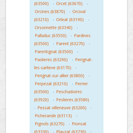
(63500)
-
Orcet (63670)
-
Orcines (63870)
-
Orcival
(63210)
-
Orleat (63190)
-
Orsonnette (63340)
-
Palladuc (63550)
-
Pardines
(63500)
-
Parent (63270)
-
Parentignat (63500)
-
Paslieres (63290)
-
Perignat-
les-sarlieve (63170)
-
Perignat-sur-allier (63800)
-
Perpezat (63210)
-
Perrier
(63500)
-
Peschadoires
(63920)
-
Peslieres (63580)
-
Pessat-villeneuve (63200)
-
Picherande (63113)
-
Pignols (63270)
-
Pionsat
(63330)
-
Plauzat (63730)
-