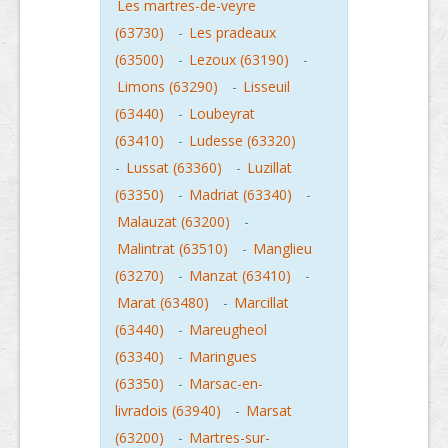
Les martres-de-veyre
(63730)
-
Les pradeaux
(63500)
-
Lezoux (63190)
-
Limons (63290)
-
Lisseuil
(63440)
-
Loubeyrat
(63410)
-
Ludesse (63320)
-
Lussat (63360)
-
Luzillat
(63350)
-
Madriat (63340)
-
Malauzat (63200)
-
Malintrat (63510)
-
Manglieu
(63270)
-
Manzat (63410)
-
Marat (63480)
-
Marcillat
(63440)
-
Mareugheol
(63340)
-
Maringues
(63350)
-
Marsac-en-
livradois (63940)
-
Marsat
(63200)
-
Martres-sur-