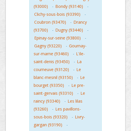
(93000)
-
Bondy (93140)
-
Clichy-sous-bois (93390)
-
Coubron (93470)
-
Drancy
(93700)
-
Dugny (93440)
-
Epinay-sur-seine (93800)
-
Gagny (93220)
-
Gournay-
sur-marne (93460)
-
L'ile-
saint-denis (93450)
-
La
courneuve (93120)
-
Le
blanc-mesnil (93150)
-
Le
bourget (93350)
-
Le pre-
saint-gervais (93310)
-
Le
raincy (93340)
-
Les lilas
(93260)
-
Les pavillons-
sous-bois (93320)
-
Livry-
gargan (93190)
-