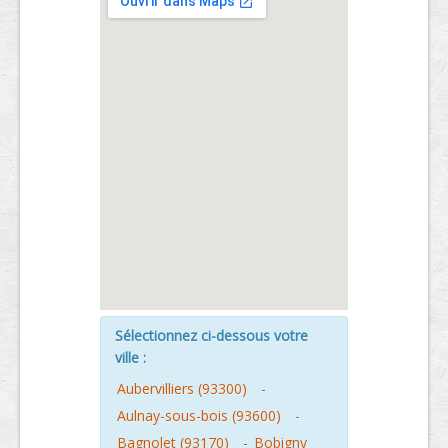
Sélectionnez ci-dessous votre
ville :
Aubervilliers (93300)
-
Aulnay-sous-bois (93600)
-
Bagnolet (93170)
-
Bobigny