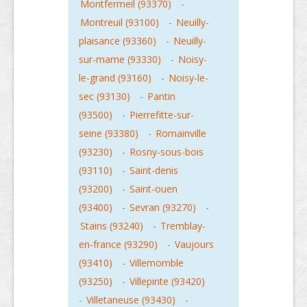
Montfermeil (93370)
-
Montreuil (93100)
-
Neuilly-
plaisance (93360)
-
Neuilly-
sur-marne (93330)
-
Noisy-
le-grand (93160)
-
Noisy-le-
sec (93130)
-
Pantin
(93500)
-
Pierrefitte-sur-
seine (93380)
-
Romainville
(93230)
-
Rosny-sous-bois
(93110)
-
Saint-denis
(93200)
-
Saint-ouen
(93400)
-
Sevran (93270)
-
Stains (93240)
-
Tremblay-
en-france (93290)
-
Vaujours
(93410)
-
Villemomble
(93250)
-
Villepinte (93420)
-
Villetaneuse (93430)
-