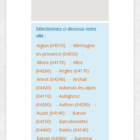
Sélectionnez ci-dessous votre
ville :
Aiglun (04510)
-
Allemagne-
en-provence (04550)
-
Allons (04170)
-
Allos
(04260)
-
Angles (04170)
-
Annot (04240)
-
Archail
(04420)
-
Aubenas-les-alpes
(04110)
-
Aubignosc
(04200)
-
Authon (04200)
-
Auzet (04140)
-
Banon
(04150)
-
Barcelonnette
(04400)
-
Barles (04140)
-
Barras (04380)
-
Barreme