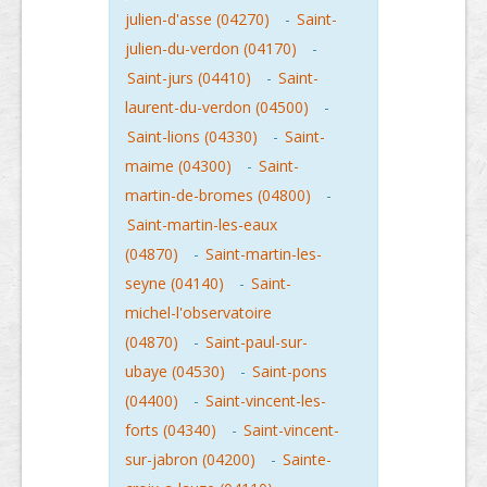
julien-d'asse (04270)
-
Saint-
julien-du-verdon (04170)
-
Saint-jurs (04410)
-
Saint-
laurent-du-verdon (04500)
-
Saint-lions (04330)
-
Saint-
maime (04300)
-
Saint-
martin-de-bromes (04800)
-
Saint-martin-les-eaux
(04870)
-
Saint-martin-les-
seyne (04140)
-
Saint-
michel-l'observatoire
(04870)
-
Saint-paul-sur-
ubaye (04530)
-
Saint-pons
(04400)
-
Saint-vincent-les-
forts (04340)
-
Saint-vincent-
sur-jabron (04200)
-
Sainte-