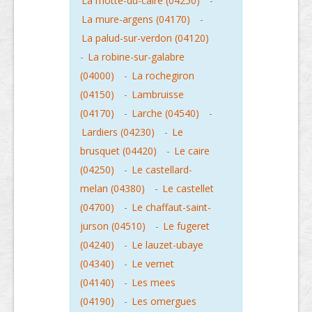
La motte-du-caire (04250)
-
La mure-argens (04170)
-
La palud-sur-verdon (04120)
-
La robine-sur-galabre
(04000)
-
La rochegiron
(04150)
-
Lambruisse
(04170)
-
Larche (04540)
-
Lardiers (04230)
-
Le
brusquet (04420)
-
Le caire
(04250)
-
Le castellard-
melan (04380)
-
Le castellet
(04700)
-
Le chaffaut-saint-
jurson (04510)
-
Le fugeret
(04240)
-
Le lauzet-ubaye
(04340)
-
Le vernet
(04140)
-
Les mees
(04190)
-
Les omergues