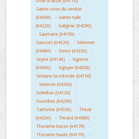
croix-a-lauze (04110)
-
Sainte-croix-du-verdon
(04500)
-
Sainte-tulle
(04220)
-
Salignac (04290)
-
Saumane (04150)
-
Sausses (04320)
-
Selonnet
(04460)
-
Senez (04330)
-
Seyne (04140)
-
Sigonce
(04300)
-
Sigoyer (04200)
-
Simiane-la-rotonde (04150)
-
Sisteron (04200)
-
Soleilhas (04120)
-
Sourribes (04290)
-
Tartonne (04330)
-
Theze
(04200)
-
Thoard (04380)
-
Thorame-basse (04170)
-
Thorame-haute (04170)
-