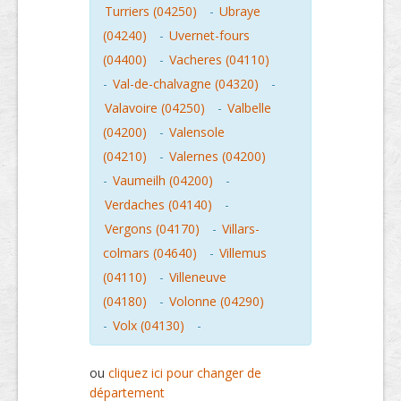
Turriers (04250)
-
Ubraye
(04240)
-
Uvernet-fours
(04400)
-
Vacheres (04110)
-
Val-de-chalvagne (04320)
-
Valavoire (04250)
-
Valbelle
(04200)
-
Valensole
(04210)
-
Valernes (04200)
-
Vaumeilh (04200)
-
Verdaches (04140)
-
Vergons (04170)
-
Villars-
colmars (04640)
-
Villemus
(04110)
-
Villeneuve
(04180)
-
Volonne (04290)
-
Volx (04130)
-
ou
cliquez ici pour changer de
département