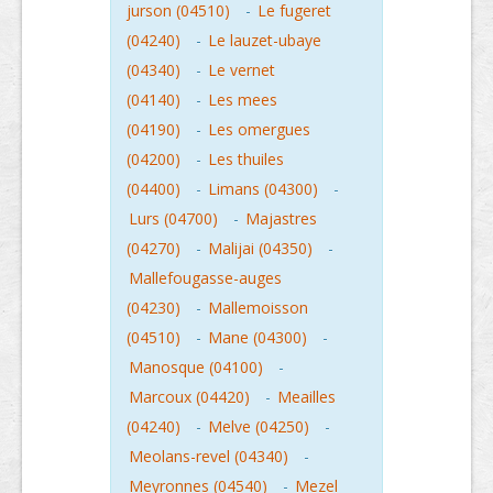
jurson (04510)
-
Le fugeret
(04240)
-
Le lauzet-ubaye
(04340)
-
Le vernet
(04140)
-
Les mees
(04190)
-
Les omergues
(04200)
-
Les thuiles
(04400)
-
Limans (04300)
-
Lurs (04700)
-
Majastres
(04270)
-
Malijai (04350)
-
Mallefougasse-auges
(04230)
-
Mallemoisson
(04510)
-
Mane (04300)
-
Manosque (04100)
-
Marcoux (04420)
-
Meailles
(04240)
-
Melve (04250)
-
Meolans-revel (04340)
-
Meyronnes (04540)
-
Mezel