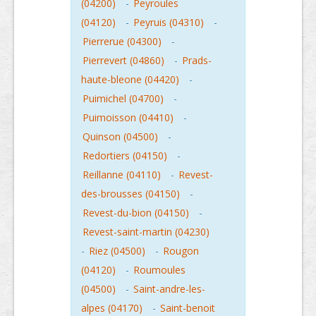
(04200)
-
Peyroules
(04120)
-
Peyruis (04310)
-
Pierrerue (04300)
-
Pierrevert (04860)
-
Prads-
haute-bleone (04420)
-
Puimichel (04700)
-
Puimoisson (04410)
-
Quinson (04500)
-
Redortiers (04150)
-
Reillanne (04110)
-
Revest-
des-brousses (04150)
-
Revest-du-bion (04150)
-
Revest-saint-martin (04230)
-
Riez (04500)
-
Rougon
(04120)
-
Roumoules
(04500)
-
Saint-andre-les-
alpes (04170)
-
Saint-benoit