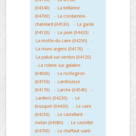
(04340)
-
La brillanne
(04700)
-
La condamine-
chatelard (04530)
-
La garde
(04120)
-
La javie (04420)
-
La motte-du-caire (04250)
-
La mure-argens (04170)
-
La palud-sur-verdon (04120)
-
La robine-sur-galabre
(04000)
-
La rochegiron
(04150)
-
Lambruisse
(04170)
-
Larche (04540)
-
Lardiers (04230)
-
Le
brusquet (04420)
-
Le caire
(04250)
-
Le castellard-
melan (04380)
-
Le castellet
(04700)
-
Le chaffaut-saint-