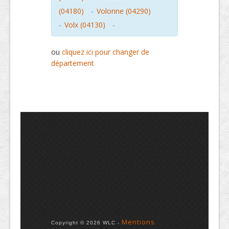
(04180)
-
Volonne (04290)
-
Volx (04130)
-
ou
cliquez ici pour changer de
département
Mentions
Copyright © 2026 WLC -