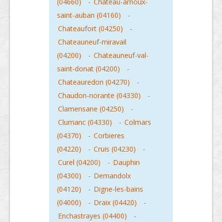
(04660)
-
Chateau-arnoux-
saint-auban (04160)
-
Chateaufort (04250)
-
Chateauneuf-miravail
(04200)
-
Chateauneuf-val-
saint-donat (04200)
-
Chateauredon (04270)
-
Chaudon-norante (04330)
-
Clamensane (04250)
-
Clumanc (04330)
-
Colmars
(04370)
-
Corbieres
(04220)
-
Cruis (04230)
-
Curel (04200)
-
Dauphin
(04300)
-
Demandolx
(04120)
-
Digne-les-bains
(04000)
-
Draix (04420)
-
Enchastrayes (04400)
-