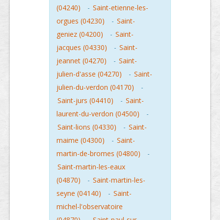
(04240)
-
Saint-etienne-les-
orgues (04230)
-
Saint-
geniez (04200)
-
Saint-
jacques (04330)
-
Saint-
jeannet (04270)
-
Saint-
julien-d'asse (04270)
-
Saint-
julien-du-verdon (04170)
-
Saint-jurs (04410)
-
Saint-
laurent-du-verdon (04500)
-
Saint-lions (04330)
-
Saint-
maime (04300)
-
Saint-
martin-de-bromes (04800)
-
Saint-martin-les-eaux
(04870)
-
Saint-martin-les-
seyne (04140)
-
Saint-
michel-l'observatoire
(04870)
-
Saint-paul-sur-