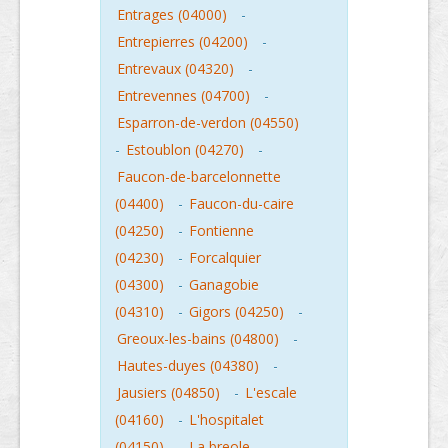
Entrages (04000)
-
Entrepierres (04200)
-
Entrevaux (04320)
-
Entrevennes (04700)
-
Esparron-de-verdon (04550)
-
Estoublon (04270)
-
Faucon-de-barcelonnette
(04400)
-
Faucon-du-caire
(04250)
-
Fontienne
(04230)
-
Forcalquier
(04300)
-
Ganagobie
(04310)
-
Gigors (04250)
-
Greoux-les-bains (04800)
-
Hautes-duyes (04380)
-
Jausiers (04850)
-
L'escale
(04160)
-
L'hospitalet
(04150)
-
La breole