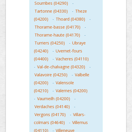
Sourribes (04290)
-
Tartonne (04330)
-
Theze
(04200)
-
Thoard (04380)
-
Thorame-basse (04170)
-
Thorame-haute (04170)
-
Turriers (04250)
-
Ubraye
(04240)
-
Uvernet-fours
(04400)
-
Vacheres (04110)
-
Val-de-chalvagne (04320)
-
Valavoire (04250)
-
Valbelle
(04200)
-
Valensole
(04210)
-
Valernes (04200)
-
Vaumeilh (04200)
-
Verdaches (04140)
-
Vergons (04170)
-
Villars-
colmars (04640)
-
Villemus
(04110)
-
Villeneuve